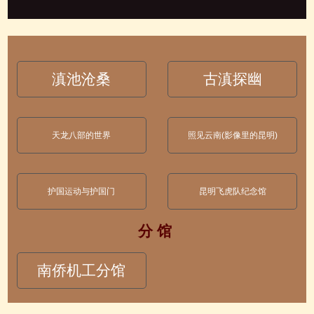
滇池沧桑
古滇探幽
天龙八部的世界
照见云南(影像里的昆明)
护国运动与护国门
昆明飞虎队纪念馆
分 馆
南侨机工分馆