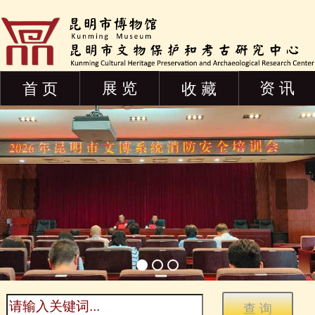
展 览
资 讯
首 页
收 藏