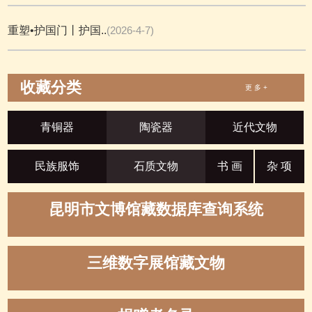
重塑•护国门丨护国..
(2026-4-7)
收藏分类
更 多 +
青铜器
陶瓷器
近代文物
民族服饰
石质文物
书 画
杂 项
昆明市文博馆藏数据库查询系统
三维数字展馆藏文物