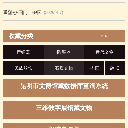
重塑•护国门丨护国..
(2026-4-7)
收藏分类
更 多 +
青铜器
陶瓷器
近代文物
民族服饰
石质文物
书 画
杂 项
昆明市文博馆藏数据库查询系统
三维数字展馆藏文物