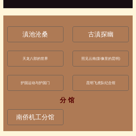
滇池沧桑
古滇探幽
天龙八部的世界
照见云南(影像里的昆明)
护国运动与护国门
昆明飞虎队纪念馆
分 馆
南侨机工分馆