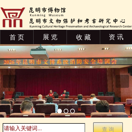
展 览
资 讯
首 页
收 藏