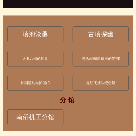
滇池沧桑
古滇探幽
天龙八部的世界
照见云南(影像里的昆明)
护国运动与护国门
昆明飞虎队纪念馆
分 馆
南侨机工分馆