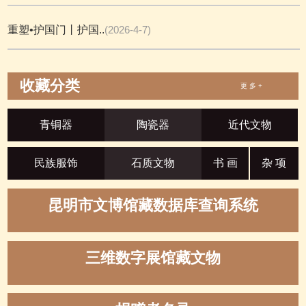
重塑•护国门丨护国..
(2026-4-7)
收藏分类
更 多 +
青铜器
陶瓷器
近代文物
民族服饰
石质文物
书 画
杂 项
昆明市文博馆藏数据库查询系统
三维数字展馆藏文物