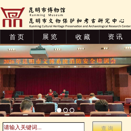
展 览
资 讯
首 页
收 藏