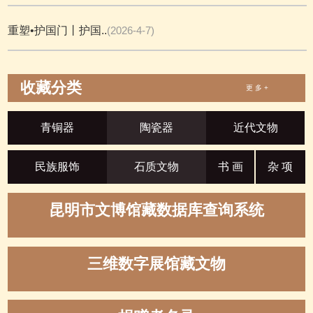
重塑•护国门丨护国..
(2026-4-7)
收藏分类
更 多 +
青铜器
陶瓷器
近代文物
民族服饰
石质文物
书 画
杂 项
昆明市文博馆藏数据库查询系统
三维数字展馆藏文物