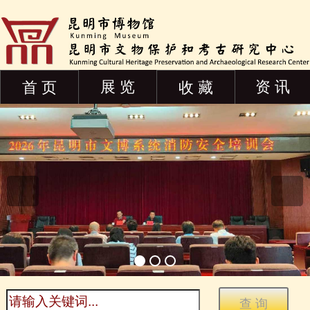
展 览
资 讯
首 页
收 藏