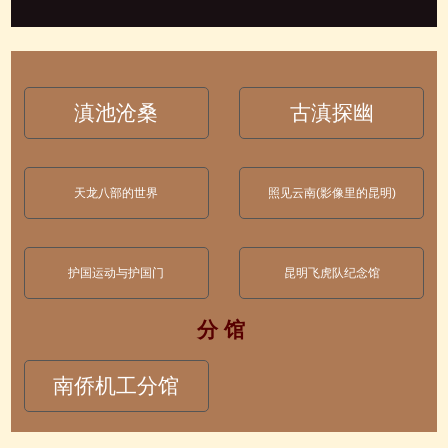
滇池沧桑
古滇探幽
天龙八部的世界
照见云南(影像里的昆明)
护国运动与护国门
昆明飞虎队纪念馆
分 馆
南侨机工分馆