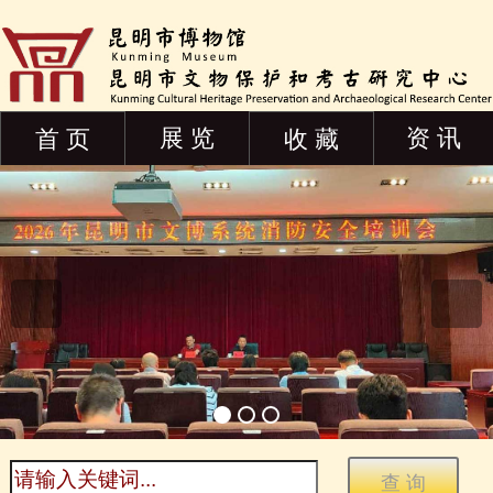
展 览
资 讯
首 页
收 藏