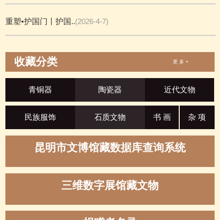
重塑•护国门丨护国..
(2026-4-7)
收藏分类
更 多 +
青铜器
陶瓷器
近代文物
民族服饰
石质文物
书 画
杂 项
昆明市文博馆藏数据库查询系统
三维数字展馆藏文物