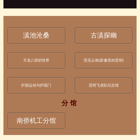
滇池沧桑
古滇探幽
天龙八部的世界
照见云南(影像里的昆明)
护国运动与护国门
昆明飞虎队纪念馆
分 馆
南侨机工分馆