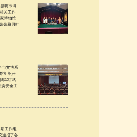
交昆明市博
部相关工作
国家博物馆
馆馆藏贝叶
全市文博系
物馆组织开
南陆军讲武
负责安全工
近期工作组
议通报了各