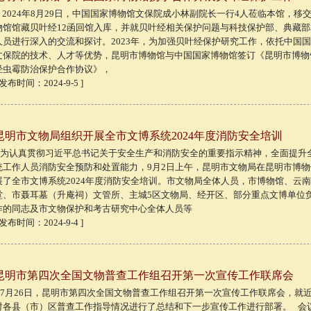
2024年8月29日，中国国家博物馆文保院成小林副院长一行4人莅临本馆，移
物馆馆藏贝叶经12函回馆入库，并就贝叶经相关保护问题与科技保护部、典藏
人员进行深入的交流和探讨。2023年，为加强贝叶经保护研究工作，依托中国
文保院的技术、人才等优势，昆明市博物馆与中国国家博物馆签订《昆明市博物
经虫霉防治保护合作协议》，
 发布时间：2024-9-5 ]
昆明市文物局组织开展全市文博系统2024年度消防安全培训
为认真贯彻习近平总书记关于安全生产和消防安全的重要指示精神，全面提升
统工作人员消防安全预防和处置能力，9月2日上午，昆明市文物局在昆明市博
展了全市文博系统2024年度消防安全培训。市文物局全体人员，市博物馆、云
堂、市聂耳墓（升庵祠）文管所、主城5区文物局、经开区、部分重点文博单位
作的同志及市文物保护和考古研究中心全体人员等
 发布时间：2024-9-4 ]
昆明市第四次全国文物普查工作组召开第一次宣传工作联席会
7月26日，昆明市第四次全国文物普查工作组召开第一次宣传工作联席会，就
对各县（市）区普查工作指导情况进行了总结和下一步宣传工作进行部署。 会