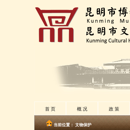
首 页
概 况
政 策
当前位置：
文物保护