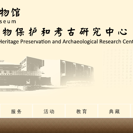
服 务
活 动
教 育
典 藏