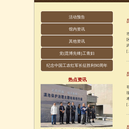
活动预告
馆内资讯
其他资讯
[
党(昆博先锋)工青妇
纪念中国工农红军长征胜利90周年
热点资讯
[