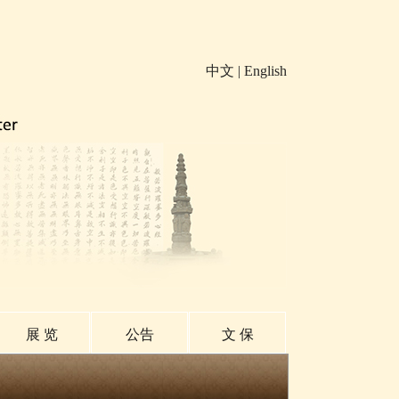
中文
|
English
展 览
公告
文 保