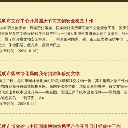
昆明市文保中心开展国庆节前文物安全检查工作
为加强文物安全，压实责任落实，切实做好国庆期间全市文物安全工作，国庆
市文物局及市文物保护和考古研究中心一行6人组成检查组先后前往寻甸县、经
区、晋宁区开展文物安全检查。 检查组对国家、省、市三级文物保护单位，
武堂、朱德旧居、盘龙寺、昆明卢氏公
 发布时间：2024-10-10 ]
昆明市园林绿化局向我馆捐赠和移交文物
​ 8月29日，昆明市园林绿化局向我馆捐赠和移交文物一批，其中捐赠文物三件
哥釉青花花卉纹铁花梅桩耳瓶、民国罗汉瓷塑像、清如意耳铜香炉；移交文物三
现代关山月纸本设色花鸟——梅花图、民国王师子纸本设色花鸟——翠荷图、清
本设色花鸟——鸭荷图。 &n
 发布时间：2024-9-11 ]
昆明市博物馆与中国国家博物馆携手合作开展贝叶经保护工作