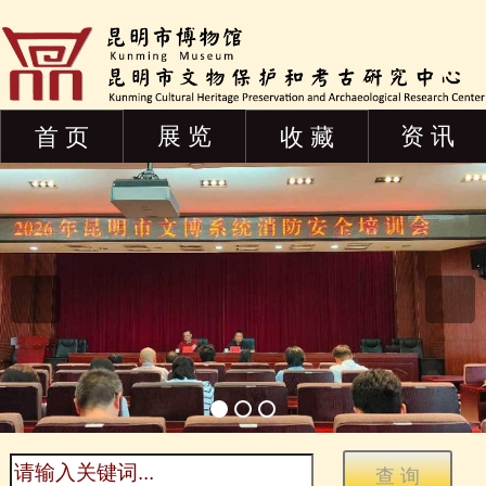
展 览
资 讯
首 页
收 藏