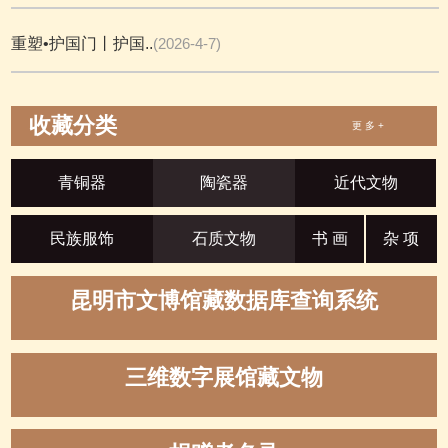
重塑•护国门丨护国..
(2026-4-7)
收藏分类
更 多 +
青铜器
陶瓷器
近代文物
民族服饰
石质文物
书 画
杂 项
昆明市文博馆藏数据库查询系统
三维数字展馆藏文物