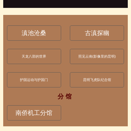
滇池沧桑
古滇探幽
天龙八部的世界
照见云南(影像里的昆明)
护国运动与护国门
昆明飞虎队纪念馆
分 馆
南侨机工分馆