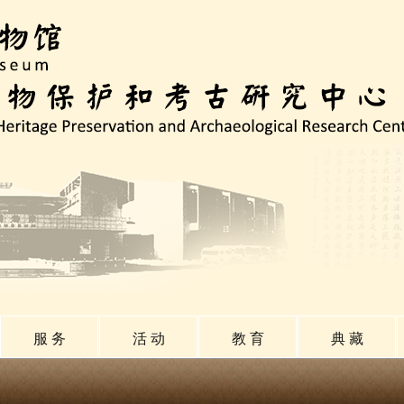
服 务
活 动
教 育
典 藏