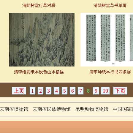
清陆树堂行草对联
清陆树堂草书单屏
清李维彰纸本设色山水横幅
清李坤纸本行书四条屏
上页
1
2
3
4
5
6
7
8
9
10
下页
云南省博物馆
云南省民族博物馆
昆明动物博物馆
中国国家