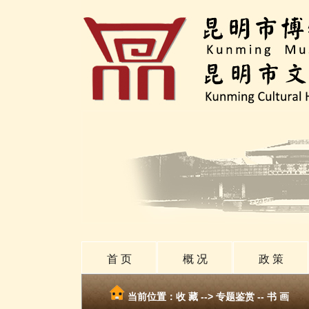
首 页
概 况
政 策
当前位置：
收 藏
-->
专题鉴赏 -- 书 画