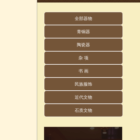
全部器物
青铜器
陶瓷器
杂 项
书 画
民族服饰
近代文物
石质文物