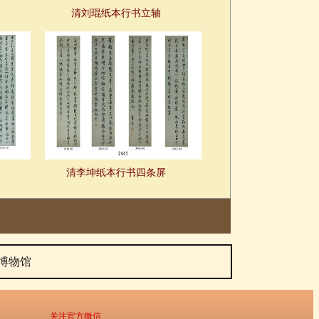
清刘琨纸本行书立轴
清李坤纸本行书四条屏
博物馆
关注官方微信