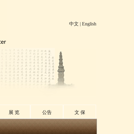
中文
|
English
展 览
公告
文 保