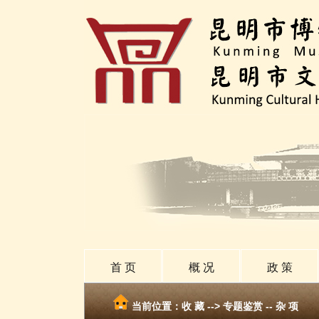
首 页
概 况
政 策
当前位置：
收 藏
-->
专题鉴赏 -- 杂 项