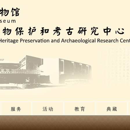
服 务
活 动
教 育
典 藏