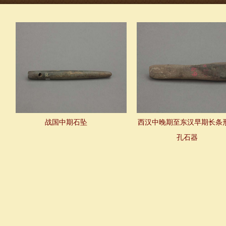
战国中期石坠
西汉中晚期至东汉早期长条
孔石器