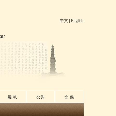
中文
|
English
展 览
公告
文 保