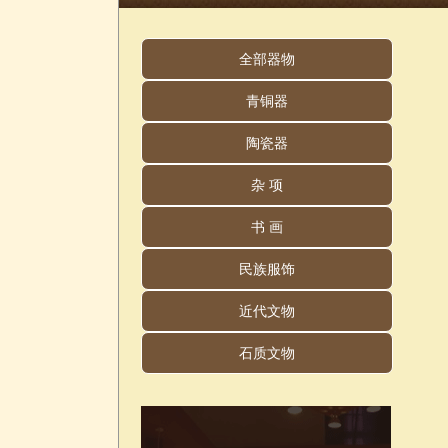
全部器物
青铜器
陶瓷器
杂 项
书 画
民族服饰
近代文物
石质文物