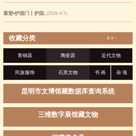
重塑•护国门丨护国..
(2026-4-7)
收藏分类
更 多 +
青铜器
陶瓷器
近代文物
民族服饰
石质文物
书 画
杂 项
昆明市文博馆藏数据库查询系统
三维数字展馆藏文物