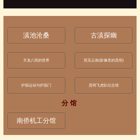
滇池沧桑
古滇探幽
天龙八部的世界
照见云南(影像里的昆明)
护国运动与护国门
昆明飞虎队纪念馆
分 馆
南侨机工分馆