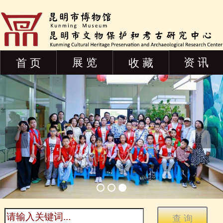
展 览
资 讯
首 页
收 藏