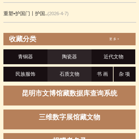
重塑•护国门丨护国..
(2026-4-7)
收藏分类
更 多 +
青铜器
陶瓷器
近代文物
民族服饰
石质文物
书 画
杂 项
昆明市文博馆藏数据库查询系统
三维数字展馆藏文物