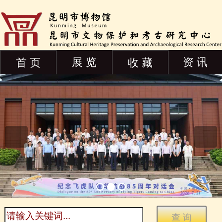
展 览
资 讯
首 页
收 藏