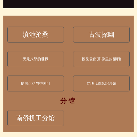
滇池沧桑
古滇探幽
天龙八部的世界
照见云南(影像里的昆明)
护国运动与护国门
昆明飞虎队纪念馆
分 馆
南侨机工分馆