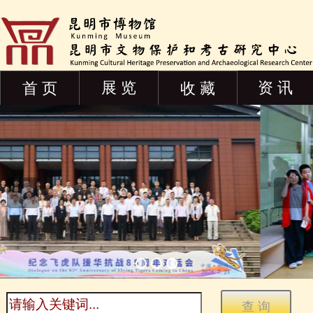
展 览
资 讯
首 页
收 藏