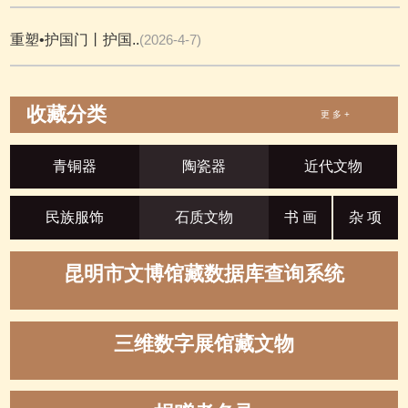
重塑•护国门丨护国..
(2026-4-7)
收藏分类
更 多 +
青铜器
陶瓷器
近代文物
民族服饰
石质文物
书 画
杂 项
昆明市文博馆藏数据库查询系统
三维数字展馆藏文物