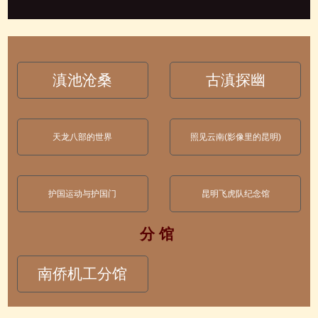
滇池沧桑
古滇探幽
天龙八部的世界
照见云南(影像里的昆明)
护国运动与护国门
昆明飞虎队纪念馆
分 馆
南侨机工分馆