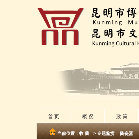
首 页
概 况
政 策
当前位置：
收 藏
-->
专题鉴赏 -- 陶瓷器