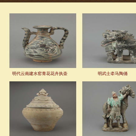
明代云南建水窑青花花卉执壶
明武士牵马陶俑