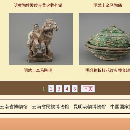
明黄陶莲瓣纹带盖火葬外罐
明武士牵马陶俑
明武士牵马陶俑
明绿釉折枝花纹火葬套罐
1
2
3
4
5
下页
云南省博物馆
云南省民族博物馆
昆明动物博物馆
中国国家