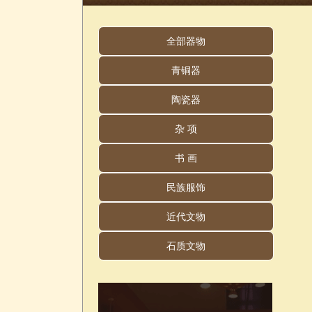
全部器物
青铜器
陶瓷器
杂 项
书 画
民族服饰
近代文物
石质文物