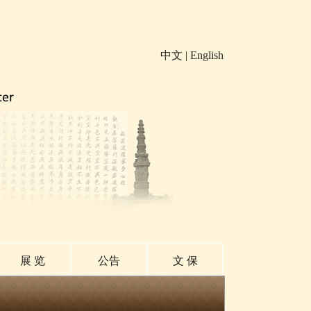
中文
|
English
展 览
公告
文 保