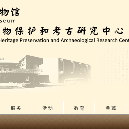
服 务
活 动
教 育
典 藏