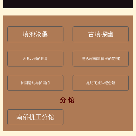
滇池沧桑
古滇探幽
天龙八部的世界
照见云南(影像里的昆明)
护国运动与护国门
昆明飞虎队纪念馆
分 馆
南侨机工分馆