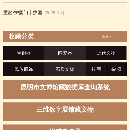
重塑•护国门丨护国..
(2026-4-7)
收藏分类
更 多 +
青铜器
陶瓷器
近代文物
民族服饰
石质文物
书 画
杂 项
昆明市文博馆藏数据库查询系统
三维数字展馆藏文物