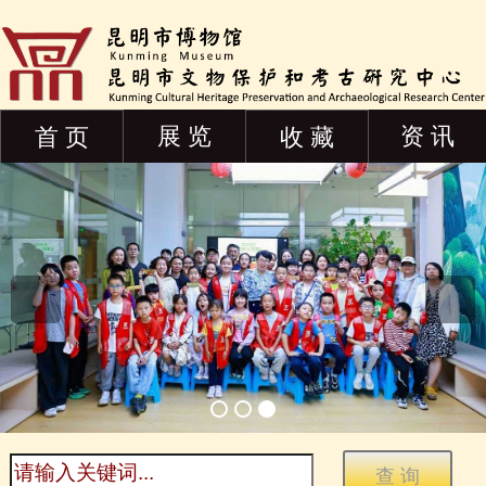
展 览
资 讯
首 页
收 藏