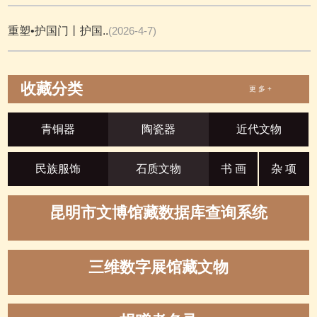
重塑•护国门丨护国..
(2026-4-7)
收藏分类
更 多 +
青铜器
陶瓷器
近代文物
民族服饰
石质文物
书 画
杂 项
昆明市文博馆藏数据库查询系统
三维数字展馆藏文物