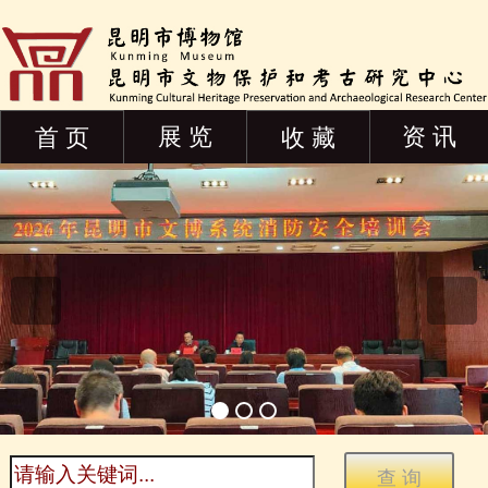
展 览
资 讯
首 页
收 藏