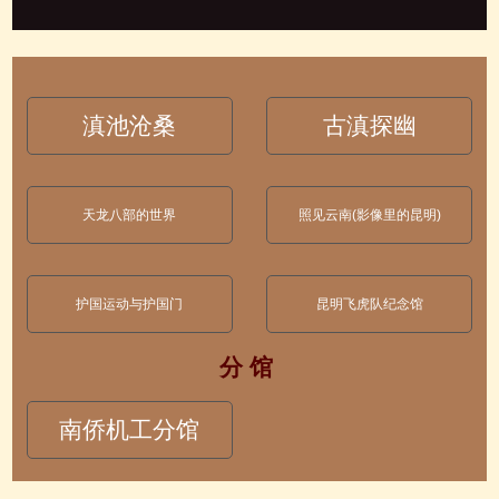
滇池沧桑
古滇探幽
天龙八部的世界
照见云南(影像里的昆明)
护国运动与护国门
昆明飞虎队纪念馆
分 馆
南侨机工分馆