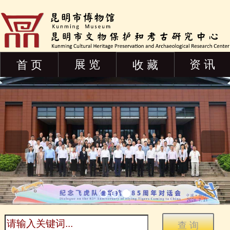
展 览
资 讯
首 页
收 藏