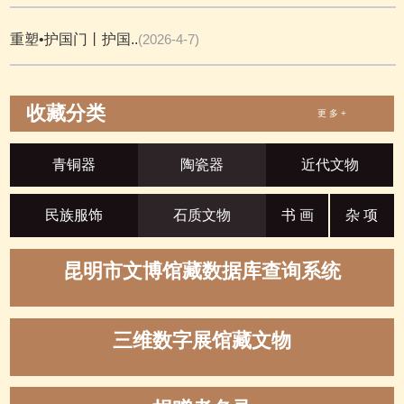
重塑•护国门丨护国..
(2026-4-7)
收藏分类
更 多 +
青铜器
陶瓷器
近代文物
民族服饰
石质文物
书 画
杂 项
昆明市文博馆藏数据库查询系统
三维数字展馆藏文物