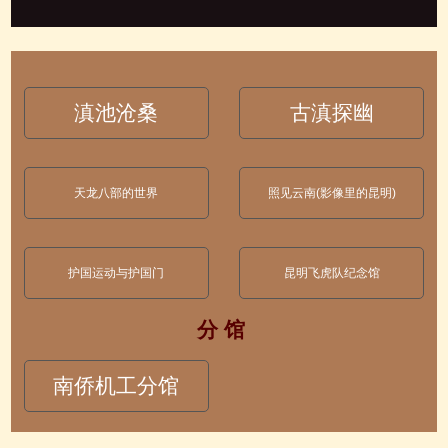
滇池沧桑
古滇探幽
天龙八部的世界
照见云南(影像里的昆明)
护国运动与护国门
昆明飞虎队纪念馆
分 馆
南侨机工分馆