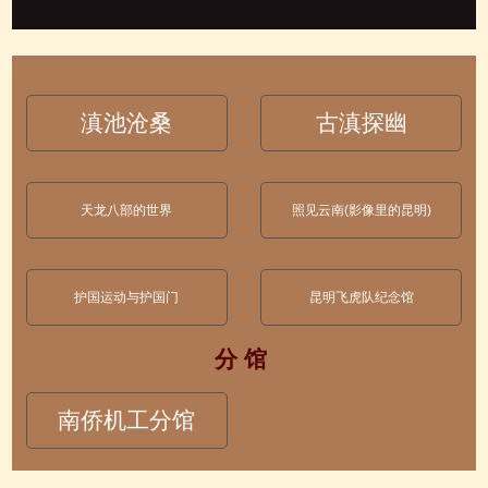
滇池沧桑
古滇探幽
天龙八部的世界
照见云南(影像里的昆明)
护国运动与护国门
昆明飞虎队纪念馆
分 馆
南侨机工分馆