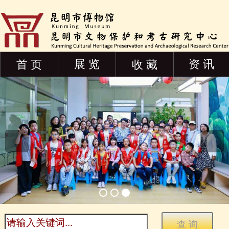
展 览
资 讯
首 页
收 藏