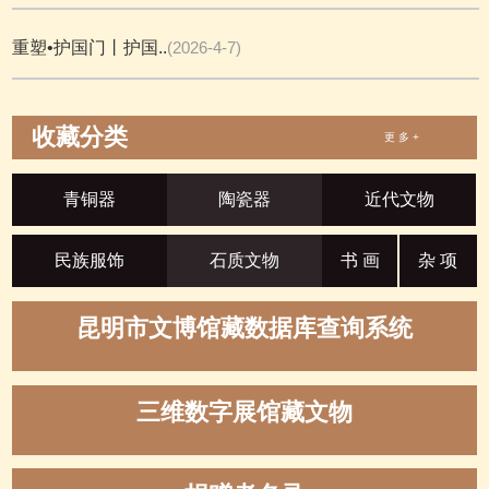
重塑•护国门丨护国..
(2026-4-7)
收藏分类
更 多 +
青铜器
陶瓷器
近代文物
民族服饰
石质文物
书 画
杂 项
昆明市文博馆藏数据库查询系统
三维数字展馆藏文物