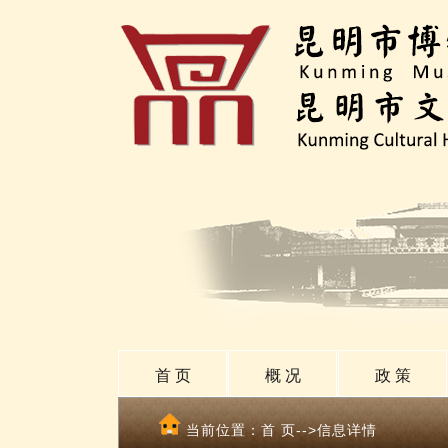
首 页
概 况
政 策
当前位置：
首 页
-->信息详情