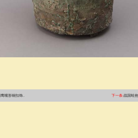
鹰嘴形铜扣饰..
下一条:
战国蛙抱