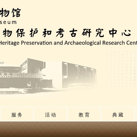
服 务
活 动
教 育
典 藏