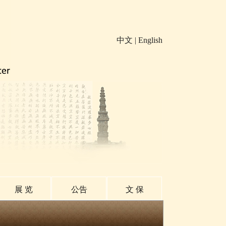
中文
|
English
展 览
公告
文 保