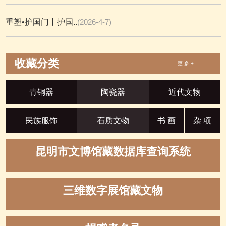
重塑•护国门丨护国..
(2026-4-7)
收藏分类
更 多 +
青铜器
陶瓷器
近代文物
民族服饰
石质文物
书 画
杂 项
昆明市文博馆藏数据库查询系统
三维数字展馆藏文物