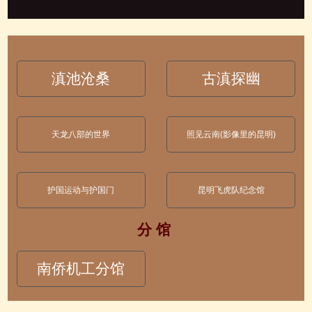
滇池沧桑
古滇探幽
天龙八部的世界
照见云南(影像里的昆明)
护国运动与护国门
昆明飞虎队纪念馆
分 馆
南侨机工分馆