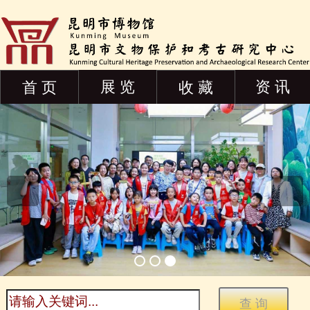
展 览
资 讯
首 页
收 藏