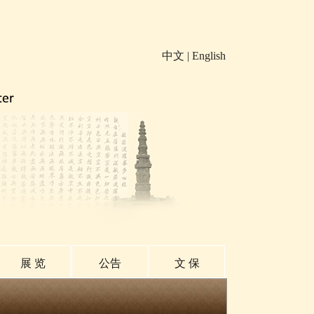
中文
|
English
展 览
公告
文 保