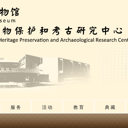
服 务
活 动
教 育
典 藏