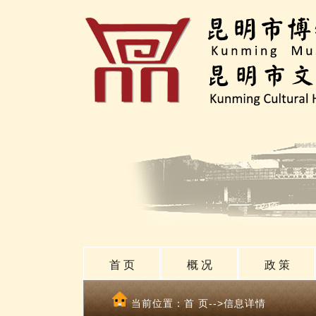
首 页
概 况
政 策
当前位置：
首 页
-->信息详情