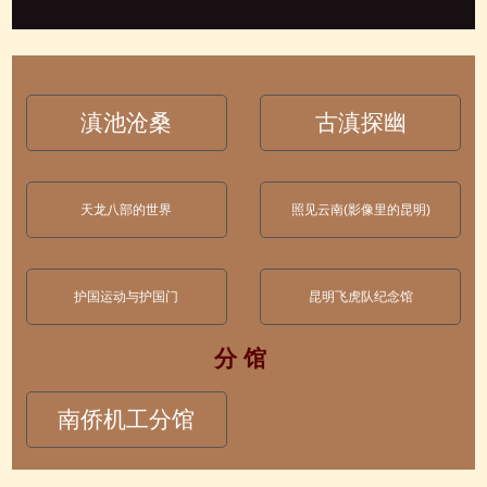
滇池沧桑
古滇探幽
天龙八部的世界
照见云南(影像里的昆明)
护国运动与护国门
昆明飞虎队纪念馆
分 馆
南侨机工分馆