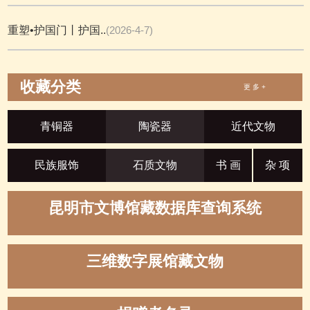
重塑•护国门丨护国..
(2026-4-7)
收藏分类
更 多 +
青铜器
陶瓷器
近代文物
民族服饰
石质文物
书 画
杂 项
昆明市文博馆藏数据库查询系统
三维数字展馆藏文物