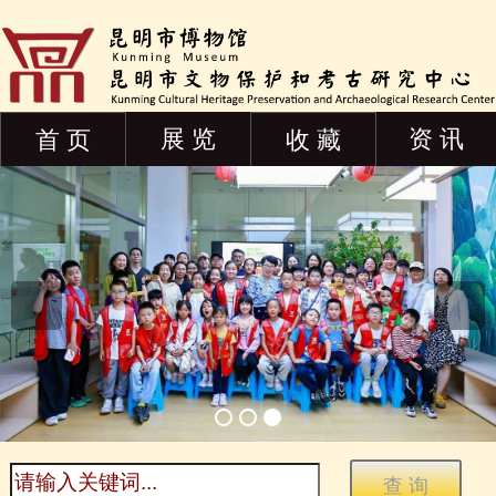
展 览
资 讯
首 页
收 藏