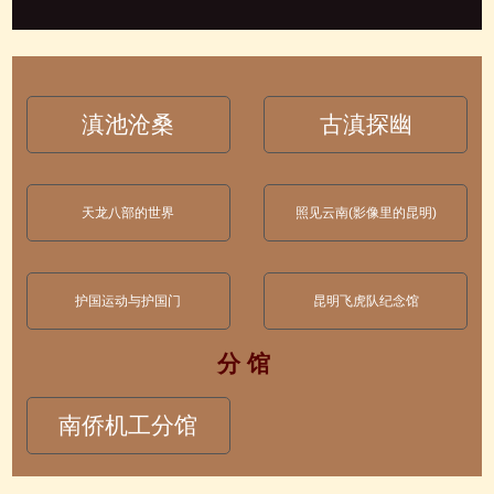
滇池沧桑
古滇探幽
天龙八部的世界
照见云南(影像里的昆明)
护国运动与护国门
昆明飞虎队纪念馆
分 馆
南侨机工分馆