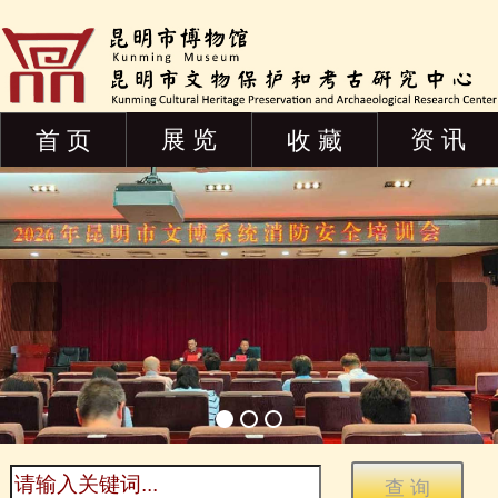
展 览
资 讯
首 页
收 藏