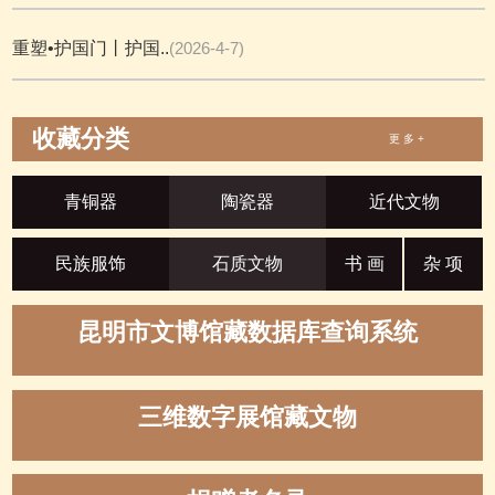
重塑•护国门丨护国..
(2026-4-7)
收藏分类
更 多 +
青铜器
陶瓷器
近代文物
民族服饰
石质文物
书 画
杂 项
昆明市文博馆藏数据库查询系统
三维数字展馆藏文物