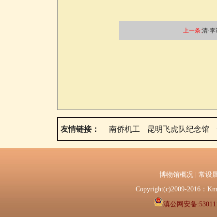
上一条:
清·李
友情链接：
南侨机工
昆明飞虎队纪念馆
博物馆概况
|
常设
Copyright(c)2009-2
滇公网安备:530111