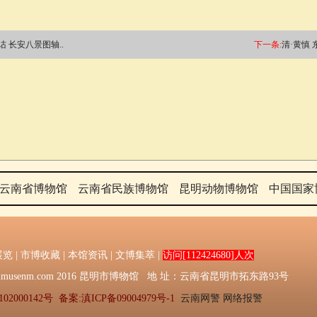
诂 长安八景图轴..
下一条:
清·黄慎 
云南省博物馆
云南省民族博物馆
昆明动物博物馆
中国国家
展览
|
市博收藏
|
本馆资讯
|
文博集萃
|
访问[112424680]人次
016：Kmmusenm.com 2016 昆明市博物馆 地 址：云南省昆明市拓东路93号
02000142号
备案:滇ICP备09004979号-1
云南网警
网络报警