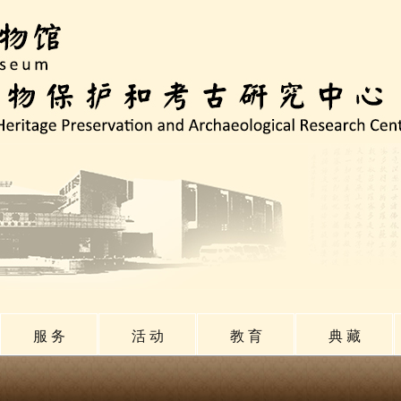
服 务
活 动
教 育
典 藏