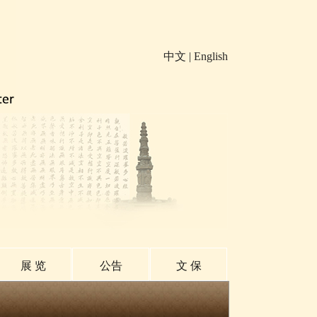
中文
|
English
展 览
公告
文 保