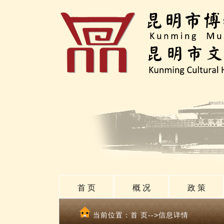
首 页
概 况
政 策
当前位置：
首 页
-->信息详情