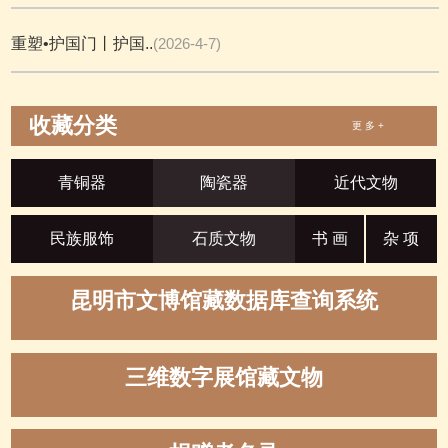
重塑•护国门丨护国..
(2026-4-7)
收藏分类
更 多 +
青铜器
陶瓷器
近代文物
民族服饰
石质文物
书 画
杂 项
昆明市文博馆藏数据库查询系统
三维数字展馆藏文物