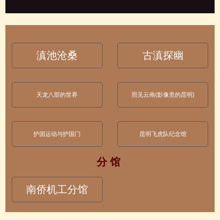
滇池沧桑
古滇探幽
天龙八部的世界
照见云南(影像里的昆明)
护国运动与护国门
昆明飞虎队纪念馆
分 馆
南侨机工分馆