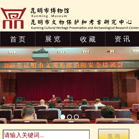
展 览
资 讯
首 页
收 藏