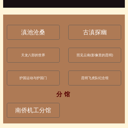
滇池沧桑
古滇探幽
天龙八部的世界
照见云南(影像里的昆明)
护国运动与护国门
昆明飞虎队纪念馆
分 馆
南侨机工分馆