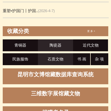
重塑•护国门丨护国..
(2026-4-7)
收藏分类
更 多 +
青铜器
陶瓷器
近代文物
民族服饰
石质文物
书 画
杂 项
昆明市文博馆藏数据库查询系统
三维数字展馆藏文物