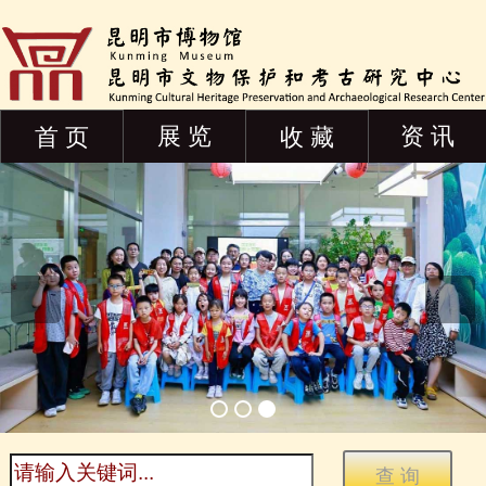
展 览
资 讯
首 页
收 藏