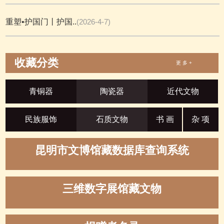
重塑•护国门丨护国..
(2026-4-7)
收藏分类
更 多 +
青铜器
陶瓷器
近代文物
民族服饰
石质文物
书 画
杂 项
昆明市文博馆藏数据库查询系统
三维数字展馆藏文物