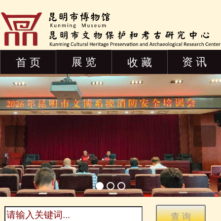
展 览
资 讯
首 页
收 藏