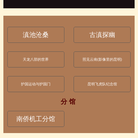
滇池沧桑
古滇探幽
天龙八部的世界
照见云南(影像里的昆明)
护国运动与护国门
昆明飞虎队纪念馆
分 馆
南侨机工分馆