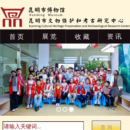
展 览
资 讯
首 页
收 藏