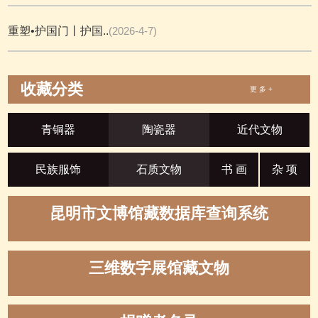
重塑•护国门丨护国..
(2026-4-7)
收藏分类
更 多 +
青铜器
陶瓷器
近代文物
民族服饰
石质文物
书 画
杂 项
昆明市文博馆藏数据库查询系统
三维数字展馆藏文物