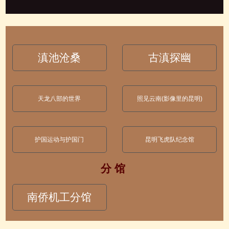
滇池沧桑
古滇探幽
天龙八部的世界
照见云南(影像里的昆明)
护国运动与护国门
昆明飞虎队纪念馆
分 馆
南侨机工分馆