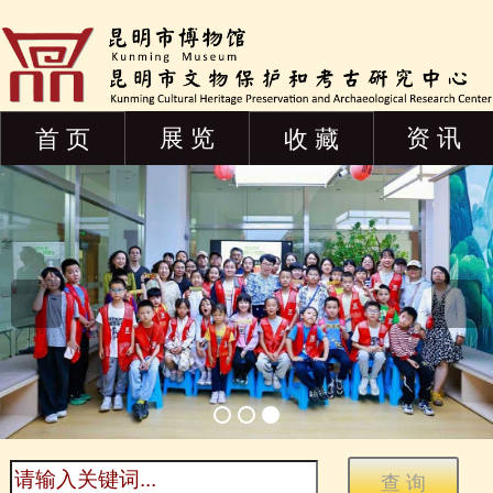
展 览
资 讯
首 页
收 藏