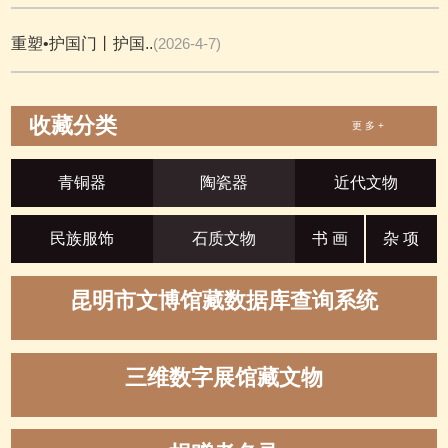
重塑•护国门丨护国..
(2026-4-7)
收藏分类
更 多 +
青铜器
陶瓷器
近代文物
民族服饰
石质文物
书 画
杂 项
昆明市文博馆藏数据库查询系统
三维数字展馆藏文物