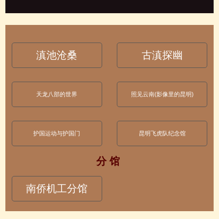
滇池沧桑
古滇探幽
天龙八部的世界
照见云南(影像里的昆明)
护国运动与护国门
昆明飞虎队纪念馆
分 馆
南侨机工分馆