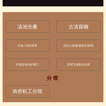
滇池沧桑
古滇探幽
天龙八部的世界
照见云南(影像里的昆明)
护国运动与护国门
昆明飞虎队纪念馆
分 馆
南侨机工分馆