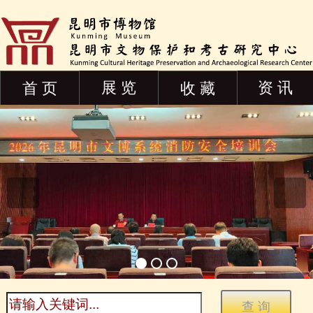
展 览
资 讯
首 页
收 藏