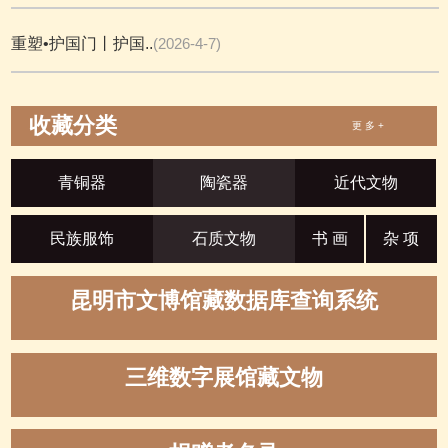
重塑•护国门丨护国..
(2026-4-7)
收藏分类
更 多 +
青铜器
陶瓷器
近代文物
民族服饰
石质文物
书 画
杂 项
昆明市文博馆藏数据库查询系统
三维数字展馆藏文物