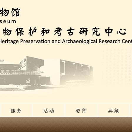
服 务
活 动
教 育
典 藏