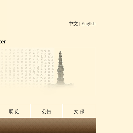
中文
|
English
展 览
公告
文 保