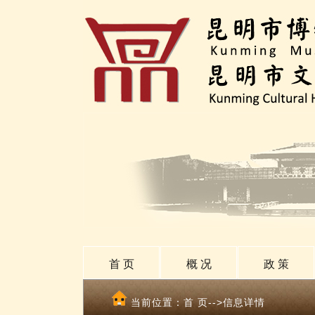
首 页
概 况
政 策
当前位置：
首 页
-->信息详情