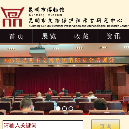
展 览
资 讯
首 页
收 藏