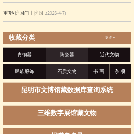
重塑•护国门丨护国..
(2026-4-7)
收藏分类
更 多 +
青铜器
陶瓷器
近代文物
民族服饰
石质文物
书 画
杂 项
昆明市文博馆藏数据库查询系统
三维数字展馆藏文物