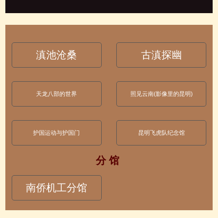
滇池沧桑
古滇探幽
天龙八部的世界
照见云南(影像里的昆明)
护国运动与护国门
昆明飞虎队纪念馆
分 馆
南侨机工分馆