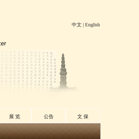
中文
|
English
展 览
公告
文 保