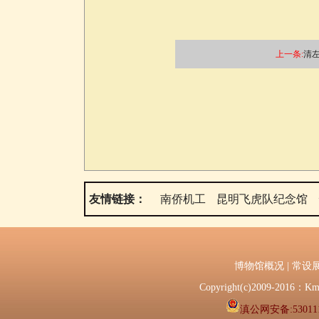
上一条:
清左
友情链接：
南侨机工
昆明飞虎队纪念馆
博物馆概况
|
常设
Copyright(c)2009-2
滇公网安备:530111