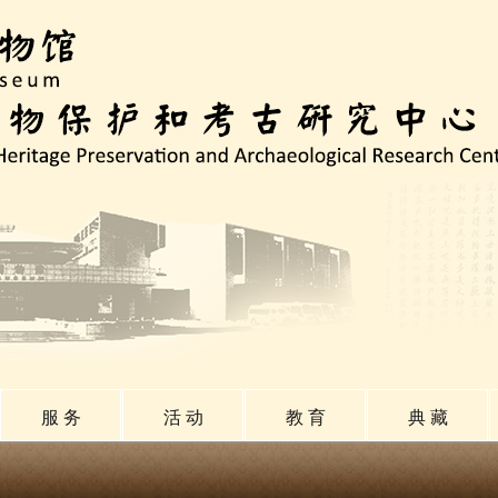
服 务
活 动
教 育
典 藏