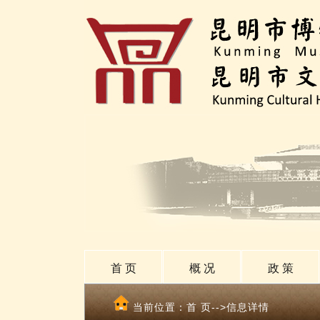
首 页
概 况
政 策
当前位置：
首 页
-->信息详情