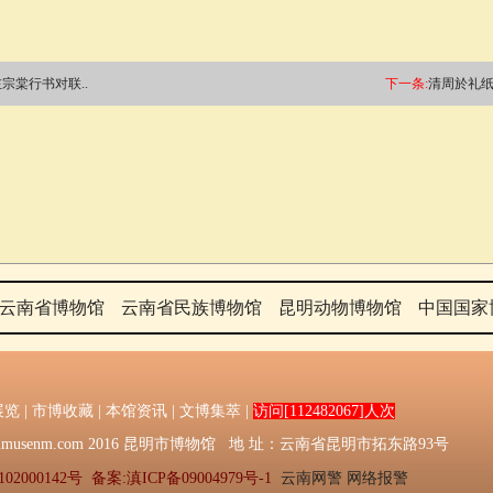
宗棠行书对联..
下一条:
清周於礼纸
云南省博物馆
云南省民族博物馆
昆明动物博物馆
中国国家
展览
|
市博收藏
|
本馆资讯
|
文博集萃
|
访问[112482067]人次
016：Kmmusenm.com 2016 昆明市博物馆 地 址：云南省昆明市拓东路93号
02000142号
备案:滇ICP备09004979号-1
云南网警
网络报警