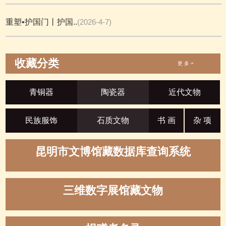
重塑•护国门丨护国..
(2026-4-7)
收藏分类
更 多 +
青铜器
陶瓷器
近代文物
民族服饰
石质文物
书 画
杂 项
昆明市文博馆藏数据库查询系统
三维数字展馆藏文物