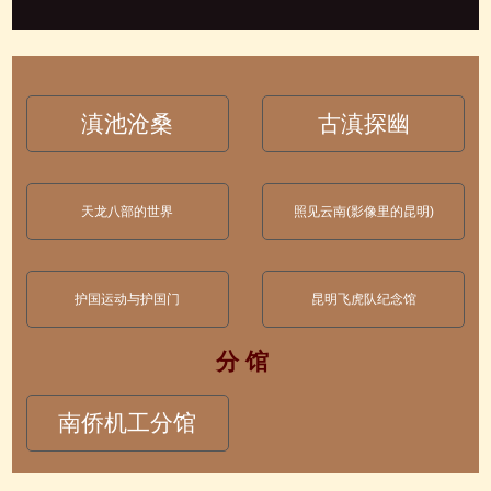
滇池沧桑
古滇探幽
天龙八部的世界
照见云南(影像里的昆明)
护国运动与护国门
昆明飞虎队纪念馆
分 馆
南侨机工分馆