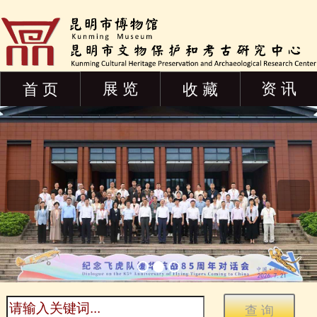
展 览
资 讯
首 页
收 藏