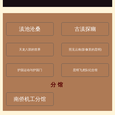
滇池沧桑
古滇探幽
天龙八部的世界
照见云南(影像里的昆明)
护国运动与护国门
昆明飞虎队纪念馆
分 馆
南侨机工分馆