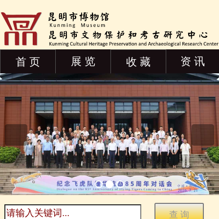
展 览
资 讯
首 页
收 藏