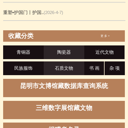
重塑•护国门丨护国..
(2026-4-7)
收藏分类
更 多 +
青铜器
陶瓷器
近代文物
民族服饰
石质文物
书 画
杂 项
昆明市文博馆藏数据库查询系统
三维数字展馆藏文物