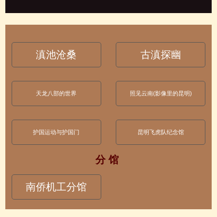
滇池沧桑
古滇探幽
天龙八部的世界
照见云南(影像里的昆明)
护国运动与护国门
昆明飞虎队纪念馆
分 馆
南侨机工分馆