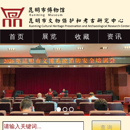
展 览
资 讯
首 页
收 藏