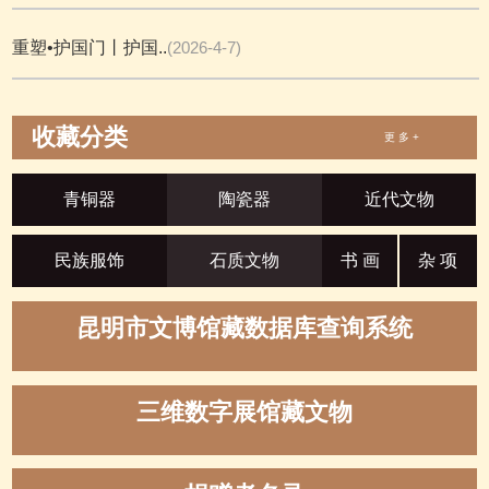
重塑•护国门丨护国..
(2026-4-7)
收藏分类
更 多 +
青铜器
陶瓷器
近代文物
民族服饰
石质文物
书 画
杂 项
昆明市文博馆藏数据库查询系统
三维数字展馆藏文物