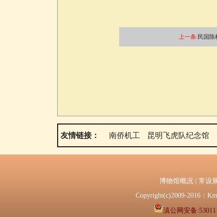
上一条:
民国陈
友情链接：
南侨机工
昆明飞虎队纪念馆
博物馆概况
|
常设
Copyright(c)2009-2
滇公网安备:530111