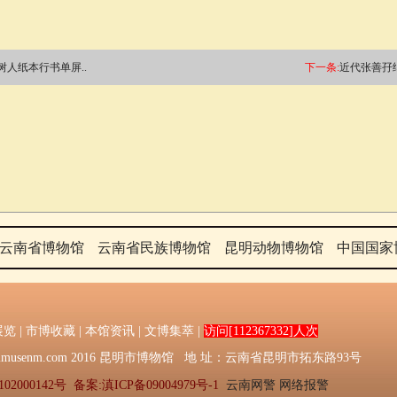
树人纸本行书单屏..
下一条:
近代张善孖纸
云南省博物馆
云南省民族博物馆
昆明动物博物馆
中国国家
展览
|
市博收藏
|
本馆资讯
|
文博集萃
|
访问[112367332]人次
016：Kmmusenm.com 2016 昆明市博物馆 地 址：云南省昆明市拓东路93号
02000142号
备案:滇ICP备09004979号-1
云南网警
网络报警