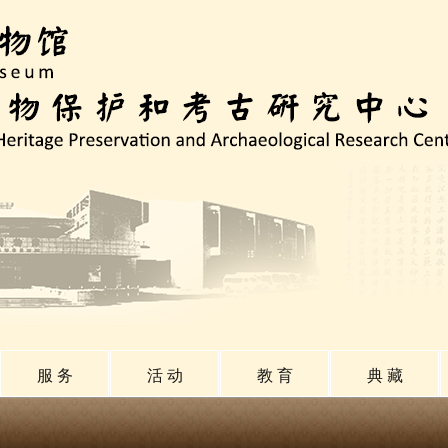
服 务
活 动
教 育
典 藏