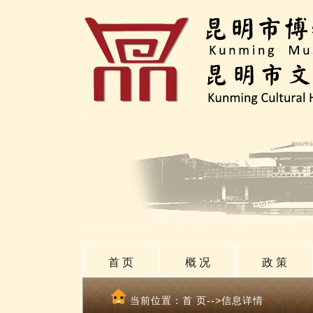
首 页
概 况
政 策
当前位置：
首 页
-->信息详情