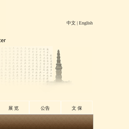
中文
|
English
展 览
公告
文 保