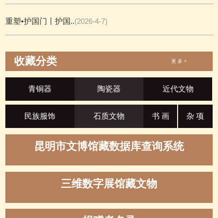
重塑•护国门丨护国..
(2026-4-7)
收藏分类
更 多 +
青铜器
陶瓷器
近代文物
民族服饰
石质文物
书 画
杂 项
昆明市文博馆藏数据库查询系统
三维数字展馆藏文物