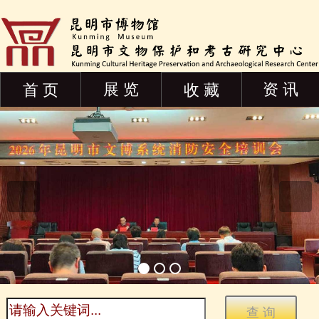
展 览
资 讯
首 页
收 藏