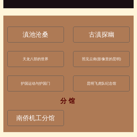
滇池沧桑
古滇探幽
天龙八部的世界
照见云南(影像里的昆明)
护国运动与护国门
昆明飞虎队纪念馆
分 馆
南侨机工分馆