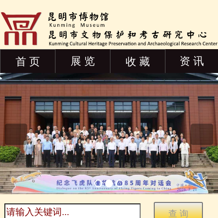
展 览
资 讯
首 页
收 藏