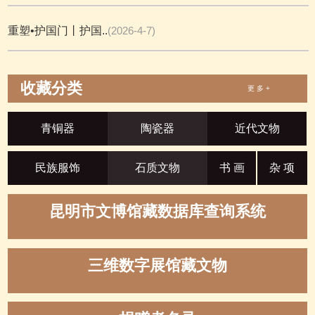
重塑•护国门丨护国..
(2026-4-7)
收藏分类
更 多 +
青铜器
陶瓷器
近代文物
民族服饰
石质文物
书 画
杂 项
昆明市文博馆藏数据库查询系统
三维数字展馆藏文物