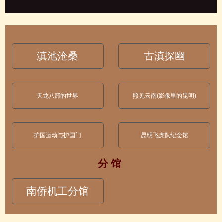
滇池沧桑
古滇探幽
天龙八部的世界
照见云南(影像里的昆明)
护国运动与护国门
昆明飞虎队纪念馆
分 馆
南侨机工分馆