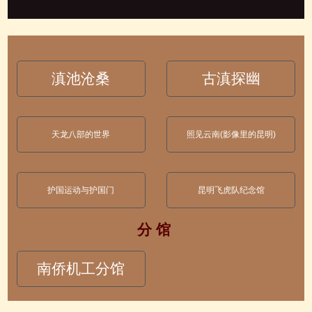
滇池沧桑
古滇探幽
天龙八部的世界
照见云南(影像里的昆明)
护国运动与护国门
昆明飞虎队纪念馆
分 馆
南侨机工分馆