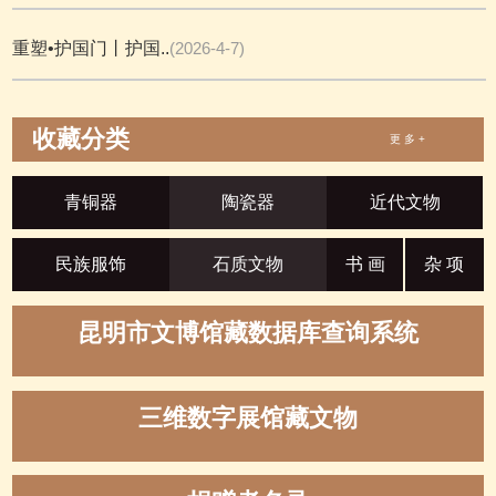
重塑•护国门丨护国..
(2026-4-7)
收藏分类
更 多 +
青铜器
陶瓷器
近代文物
民族服饰
石质文物
书 画
杂 项
昆明市文博馆藏数据库查询系统
三维数字展馆藏文物