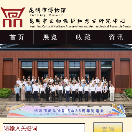
展 览
资 讯
首 页
收 藏