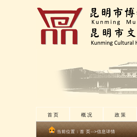
首 页
概 况
政 策
当前位置：
首 页
-->信息详情