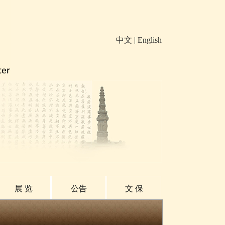
中文
|
English
展 览
公告
文 保