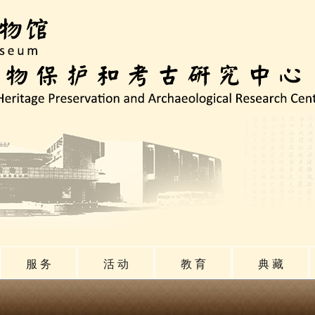
服 务
活 动
教 育
典 藏