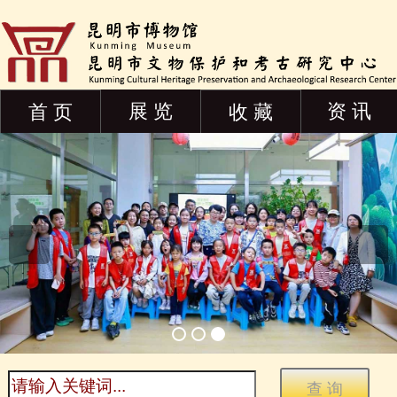
展 览
资 讯
首 页
收 藏