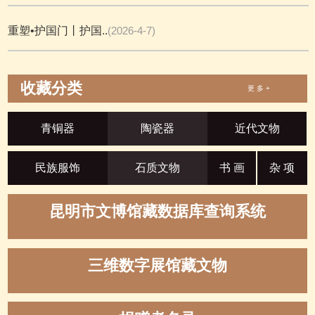
重塑•护国门丨护国..
(2026-4-7)
收藏分类
更 多 +
青铜器
陶瓷器
近代文物
民族服饰
石质文物
书 画
杂 项
昆明市文博馆藏数据库查询系统
三维数字展馆藏文物