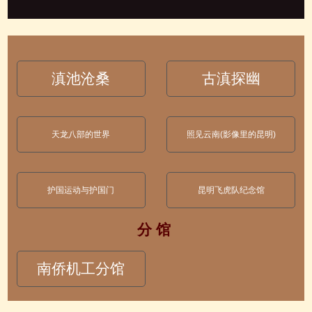
滇池沧桑
古滇探幽
天龙八部的世界
照见云南(影像里的昆明)
护国运动与护国门
昆明飞虎队纪念馆
分 馆
南侨机工分馆