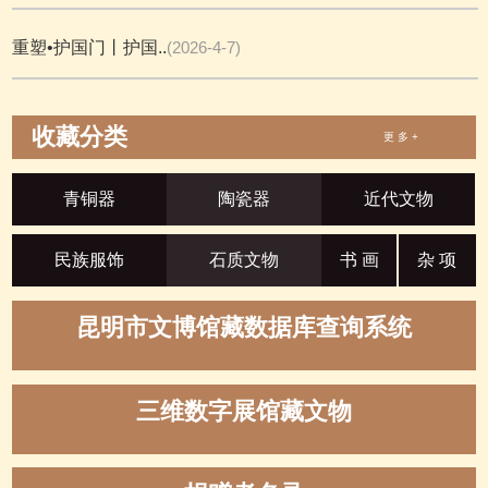
重塑•护国门丨护国..
(2026-4-7)
收藏分类
更 多 +
青铜器
陶瓷器
近代文物
民族服饰
石质文物
书 画
杂 项
昆明市文博馆藏数据库查询系统
三维数字展馆藏文物