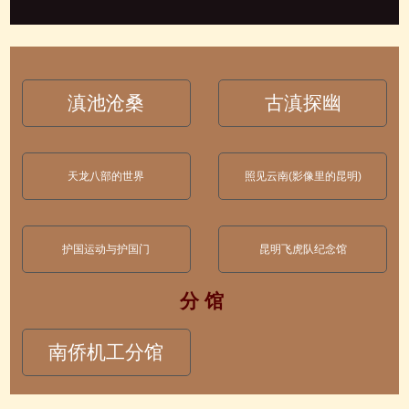
滇池沧桑
古滇探幽
天龙八部的世界
照见云南(影像里的昆明)
护国运动与护国门
昆明飞虎队纪念馆
分 馆
南侨机工分馆