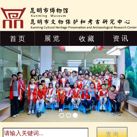
展 览
资 讯
首 页
收 藏