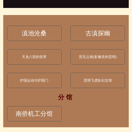
滇池沧桑
古滇探幽
天龙八部的世界
照见云南(影像里的昆明)
护国运动与护国门
昆明飞虎队纪念馆
分 馆
南侨机工分馆