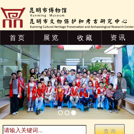
展 览
资 讯
首 页
收 藏