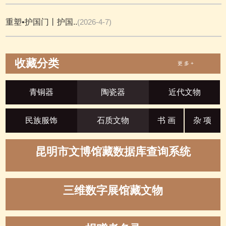
重塑•护国门丨护国..
(2026-4-7)
收藏分类
更 多 +
青铜器
陶瓷器
近代文物
民族服饰
石质文物
书 画
杂 项
昆明市文博馆藏数据库查询系统
三维数字展馆藏文物