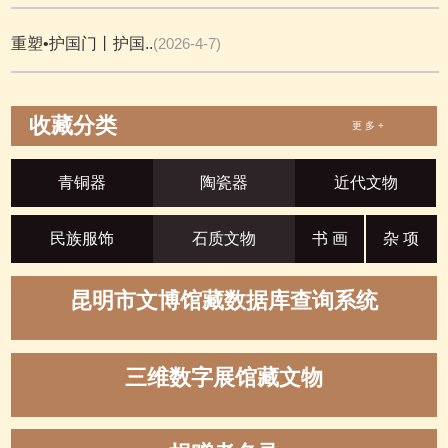
重塑•护国门丨护国..
(2026-4-7)
收藏分类
更 多 +
青铜器
陶瓷器
近代文物
民族服饰
石质文物
书 画
杂 项
昆明市文博馆藏数据库查询系统
三维数字展馆藏文物