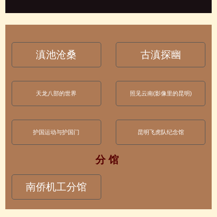
滇池沧桑
古滇探幽
天龙八部的世界
照见云南(影像里的昆明)
护国运动与护国门
昆明飞虎队纪念馆
分 馆
南侨机工分馆