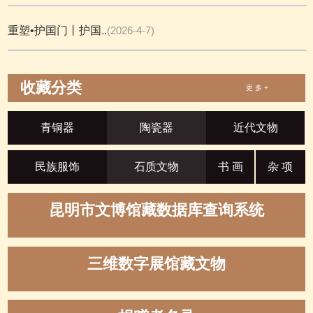
重塑•护国门丨护国..
(2026-4-7)
收藏分类
更 多 +
青铜器
陶瓷器
近代文物
民族服饰
石质文物
书 画
杂 项
昆明市文博馆藏数据库查询系统
三维数字展馆藏文物