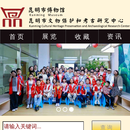
展 览
资 讯
首 页
收 藏