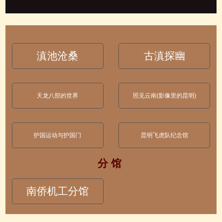
滇池沧桑
古滇探幽
天龙八部的世界
照见云南(影像里的昆明)
护国运动与护国门
昆明飞虎队纪念馆
分 馆
南侨机工分馆