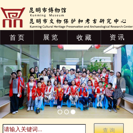
展 览
资 讯
首 页
收 藏