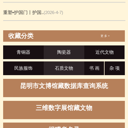
重塑•护国门丨护国..
(2026-4-7)
收藏分类
更 多 +
青铜器
陶瓷器
近代文物
民族服饰
石质文物
书 画
杂 项
昆明市文博馆藏数据库查询系统
三维数字展馆藏文物