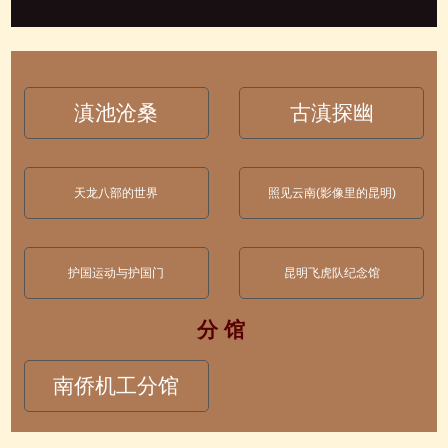
滇池沧桑
古滇探幽
天龙八部的世界
照见云南(影像里的昆明)
护国运动与护国门
昆明飞虎队纪念馆
分 馆
南侨机工分馆