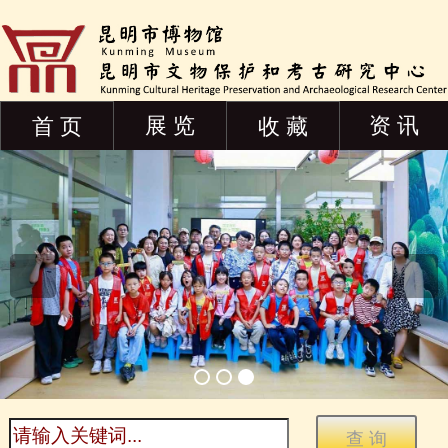
展 览
资 讯
首 页
收 藏