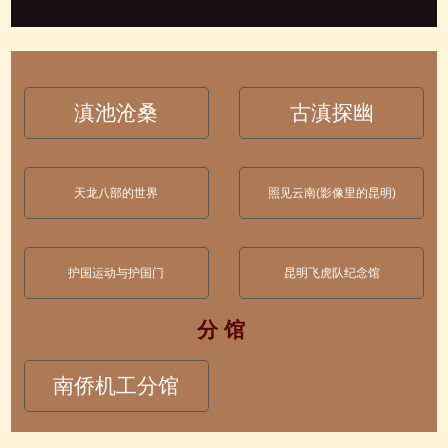
滇池沧桑
古滇探幽
天龙八部的世界
照见云南(影像里的昆明)
护国运动与护国门
昆明飞虎队纪念馆
分 馆
南侨机工分馆