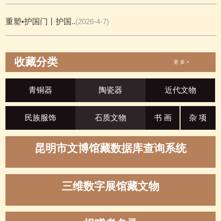
重塑•护国门丨护国..
(2026-4-7)
收藏分类
更 多 +
青铜器
陶瓷器
近代文物
民族服饰
石质文物
书 画
杂 项
昆明市文博馆藏数据库查询系统
三维数字展馆藏文物