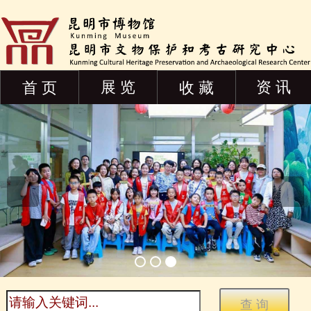
展 览
资 讯
首 页
收 藏