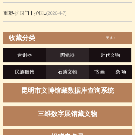
重塑•护国门丨护国..
(2026-4-7)
收藏分类
更 多 +
青铜器
陶瓷器
近代文物
民族服饰
石质文物
书 画
杂 项
昆明市文博馆藏数据库查询系统
三维数字展馆藏文物