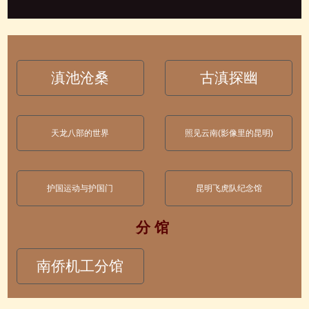
滇池沧桑
古滇探幽
天龙八部的世界
照见云南(影像里的昆明)
护国运动与护国门
昆明飞虎队纪念馆
分 馆
南侨机工分馆