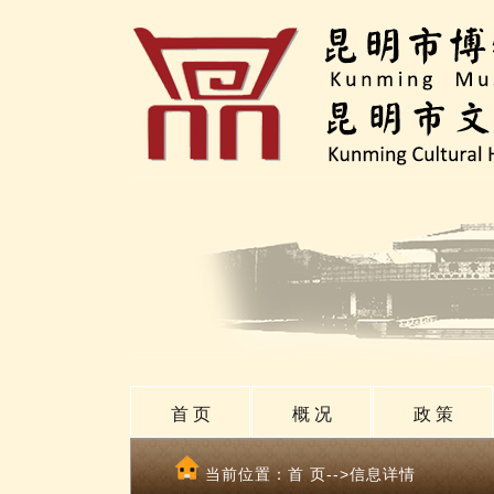
首 页
概 况
政 策
当前位置：
首 页
-->信息详情