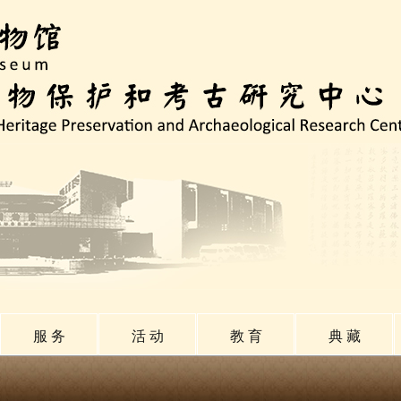
服 务
活 动
教 育
典 藏