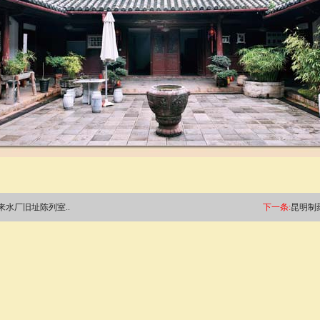
来水厂旧址陈列室..
下一条:
昆明制药