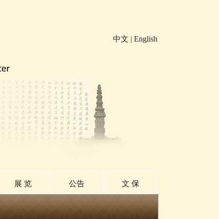
中文
|
English
展 览
公告
文 保