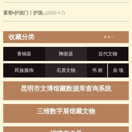
重塑•护国门丨护国..
(2026-4-7)
收藏分类
更 多 +
青铜器
陶瓷器
近代文物
民族服饰
石质文物
书 画
杂 项
昆明市文博馆藏数据库查询系统
三维数字展馆藏文物