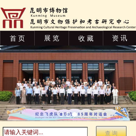
展 览
资 讯
首 页
收 藏