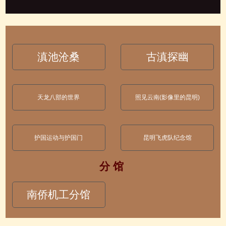
滇池沧桑
古滇探幽
天龙八部的世界
照见云南(影像里的昆明)
护国运动与护国门
昆明飞虎队纪念馆
分 馆
南侨机工分馆